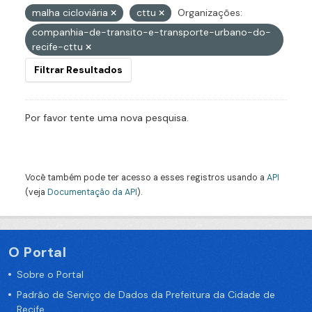
malha cicloviária
cttu
Organizações:
companhia-de-transito-e-transporte-urbano-do-
recife-cttu
Filtrar Resultados
Por favor tente uma nova pesquisa.
Você também pode ter acesso a esses registros usando a
API
(veja
Documentação da API
).
O Portal
Sobre o Portal
Padrão de Serviço de Dados da Prefeitura da Cidade de
Recife