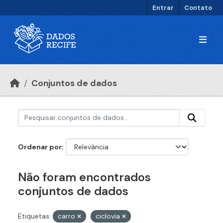
Ir para o conteúdo principal
Entrar
Contato
Conjuntos de dados
Ordenar por
Não foram encontrados
conjuntos de dados
Etiquetas:
carro
ciclovia