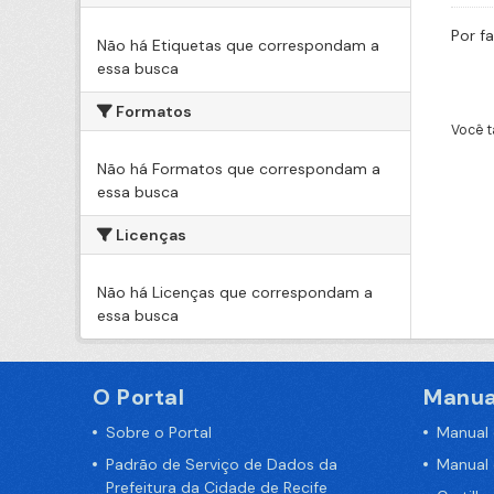
Por f
Não há Etiquetas que correspondam a
essa busca
Formatos
Você t
Não há Formatos que correspondam a
essa busca
Licenças
Não há Licenças que correspondam a
essa busca
O Portal
Manua
Sobre o Portal
Manual
Padrão de Serviço de Dados da
Manual
Prefeitura da Cidade de Recife