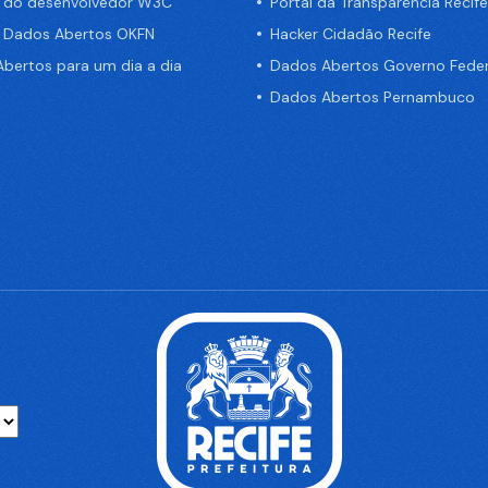
a do desenvolvedor W3C
Portal da Transparência Recife
e Dados Abertos OKFN
Hacker Cidadão Recife
bertos para um dia a dia
Dados Abertos Governo Feder
Dados Abertos Pernambuco