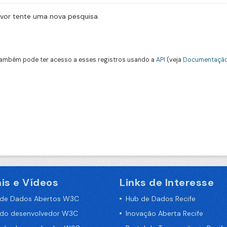
avor tente uma nova pesquisa.
ambém pode ter acesso a esses registros usando a
API
(veja
Documentação
is e Vídeos
Links de Interesse
 de Dados Abertos W3C
Hub de Dados Recife
 do desenvolvedor W3C
Inovação Aberta Recife