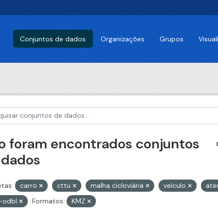
Conjuntos de dados
Organizações
Grupos
Visua
o foram encontrados conjuntos
 dados
etas:
carro
cttu
malha cicloviária
veículo
ate
-odbl
Formatos:
KMZ