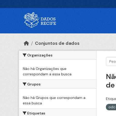
Ir para o conteúdo principal
Conjuntos de dados
Organizações
Não há Organizações que
correspondam a essa busca
Nã
de
Grupos
Não há Grupos que correspondam a
Etiqu
essa busca
odc
Etiquetas