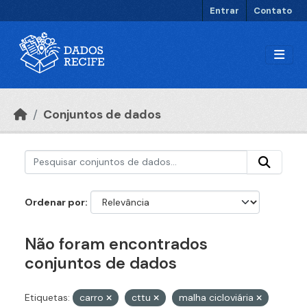
Ir para o conteúdo principal
Entrar
Contato
Conjuntos de dados
Ordenar por
Não foram encontrados
conjuntos de dados
Etiquetas:
carro
cttu
malha cicloviária