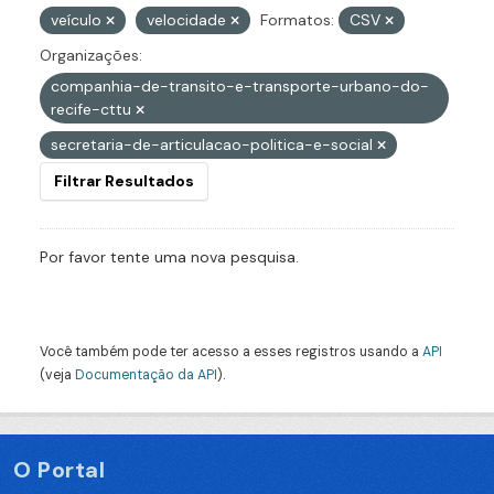
veículo
velocidade
Formatos:
CSV
Organizações:
companhia-de-transito-e-transporte-urbano-do-
recife-cttu
secretaria-de-articulacao-politica-e-social
Filtrar Resultados
Por favor tente uma nova pesquisa.
Você também pode ter acesso a esses registros usando a
API
(veja
Documentação da API
).
O Portal