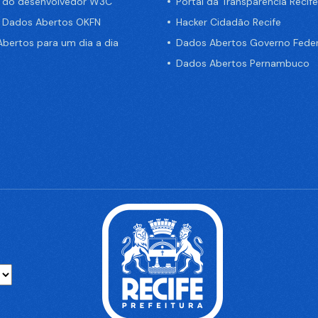
a do desenvolvedor W3C
Portal da Transparência Recife
e Dados Abertos OKFN
Hacker Cidadão Recife
bertos para um dia a dia
Dados Abertos Governo Feder
Dados Abertos Pernambuco