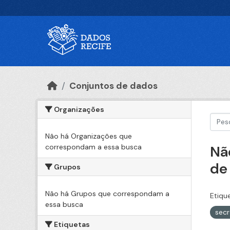
Ir para o conteúdo principal
Conjuntos de dados
Organizações
Não há Organizações que
correspondam a essa busca
Nã
de
Grupos
Não há Grupos que correspondam a
Etiqu
essa busca
secr
Etiquetas