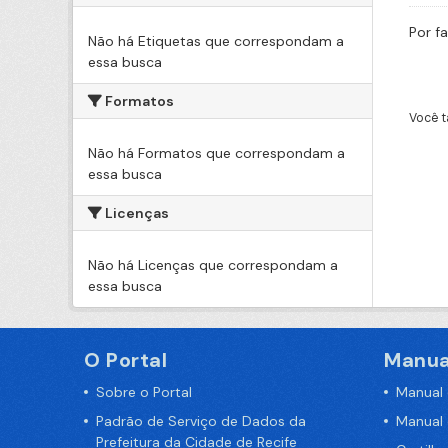
Por f
Não há Etiquetas que correspondam a
essa busca
Formatos
Você t
Não há Formatos que correspondam a
essa busca
Licenças
Não há Licenças que correspondam a
essa busca
O Portal
Manua
Sobre o Portal
Manual
Padrão de Serviço de Dados da
Manual
Prefeitura da Cidade de Recife