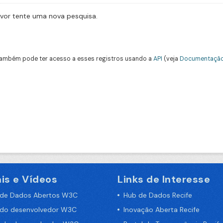
avor tente uma nova pesquisa.
ambém pode ter acesso a esses registros usando a
API
(veja
Documentação
is e Vídeos
Links de Interesse
 de Dados Abertos W3C
Hub de Dados Recife
 do desenvolvedor W3C
Inovação Aberta Recife