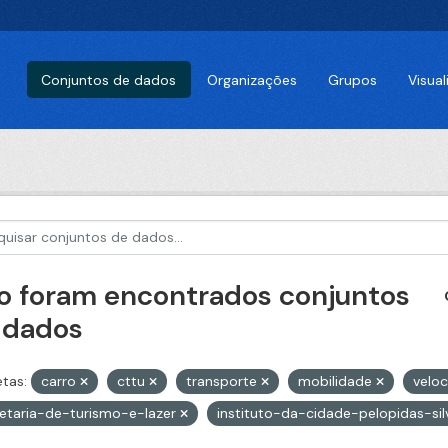
Conjuntos de dados
Organizações
Grupos
Visua
o foram encontrados conjuntos
 dados
etas:
carro
cttu
transporte
mobilidade
velo
etaria-de-turismo-e-lazer
instituto-da-cidade-pelopidas-sil