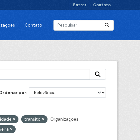
Entrar
Contato
lizações
Contato
Ordenar por
cidade
trânsito
Organizações:
veira