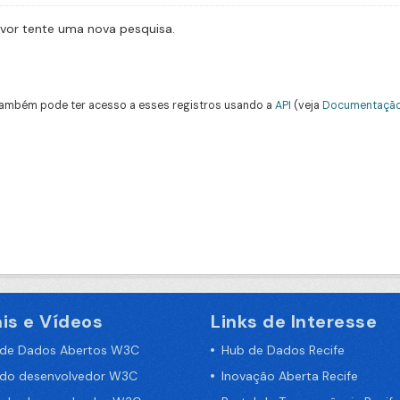
avor tente uma nova pesquisa.
ambém pode ter acesso a esses registros usando a
API
(veja
Documentação
is e Vídeos
Links de Interesse
 de Dados Abertos W3C
Hub de Dados Recife
 do desenvolvedor W3C
Inovação Aberta Recife