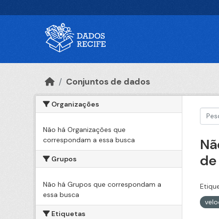
Ir para o conteúdo principal
Conjuntos de dados
Organizações
Não há Organizações que
correspondam a essa busca
Nã
de
Grupos
Não há Grupos que correspondam a
Etiqu
essa busca
vel
Etiquetas