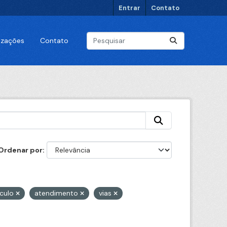
Entrar
Contato
lizações
Contato
Ordenar por
ículo
atendimento
vias