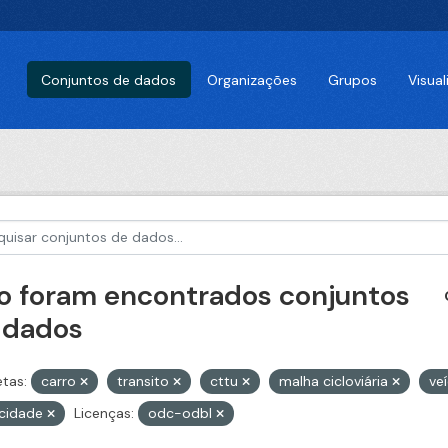
Conjuntos de dados
Organizações
Grupos
Visua
o foram encontrados conjuntos
 dados
etas:
carro
transito
cttu
malha cicloviária
ve
ocidade
Licenças:
odc-odbl