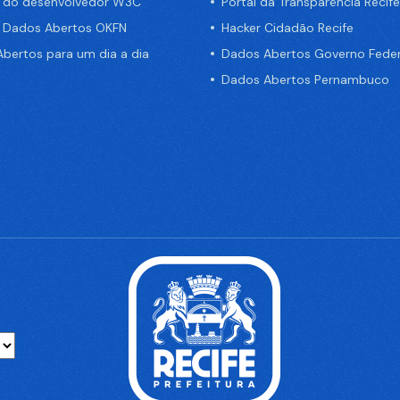
a do desenvolvedor W3C
Portal da Transparência Recife
e Dados Abertos OKFN
Hacker Cidadão Recife
bertos para um dia a dia
Dados Abertos Governo Feder
Dados Abertos Pernambuco