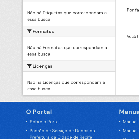
Por f
Não há Etiquetas que correspondam a
essa busca
Formatos
Você t
Não há Formatos que correspondam a
essa busca
Licenças
Não há Licenças que correspondam a
essa busca
O Portal
Manua
Sobre o Portal
Manual
Padrão de Serviço de Dados da
Manual
Prefeitura da Cidade de Recife