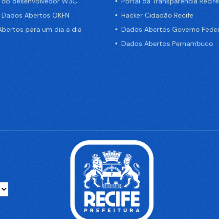
a do desenvolvedor W3C
Portal da Transparência Recife
e Dados Abertos OKFN
Hacker Cidadão Recife
bertos para um dia a dia
Dados Abertos Governo Feder
Dados Abertos Pernambuco