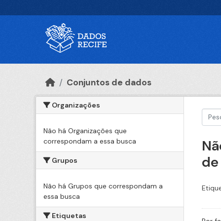
Ir para o conteúdo principal
Conjuntos de dados
Organizações
Não há Organizações que
correspondam a essa busca
Nã
de
Grupos
Não há Grupos que correspondam a
Etiqu
essa busca
Etiquetas