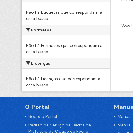
Por f
Não há Etiquetas que correspondam a
essa busca
Você t
Formatos
Não há Formatos que correspondam a
essa busca
Licenças
Não há Licenças que correspondam a
essa busca
O Portal
Manua
Sobre o Portal
Manual
Padrão de Serviço de Dados da
Manual
Prefeitura da Cidade de Recife