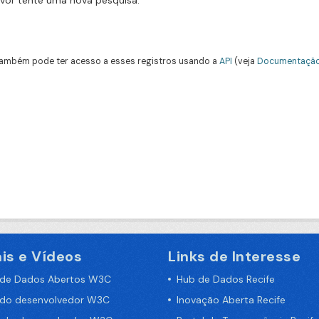
avor tente uma nova pesquisa.
ambém pode ter acesso a esses registros usando a
API
(veja
Documentação
is e Vídeos
Links de Interesse
 de Dados Abertos W3C
Hub de Dados Recife
 do desenvolvedor W3C
Inovação Aberta Recife