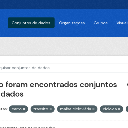
Conjuntos de dados
Organizações
Grupos
Visua
o foram encontrados conjuntos
 dados
etas:
carro
transito
malha cicloviária
ciclovia