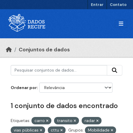
Ir para o conteúdo principal
Entrar
Contato
Conjuntos de dados
Ordenar por
1 conjunto de dados encontrado
Etiquetas:
carro
transito
radar
vias públicas
cttu
Grupos:
Mobilidade