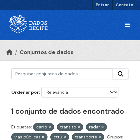
Ir para o conteúdo principal
Entrar
Contato
Conjuntos de dados
Ordenar por
1 conjunto de dados encontrado
Etiquetas:
carro
transito
radar
vias públicas
cttu
transporte
Grupos: