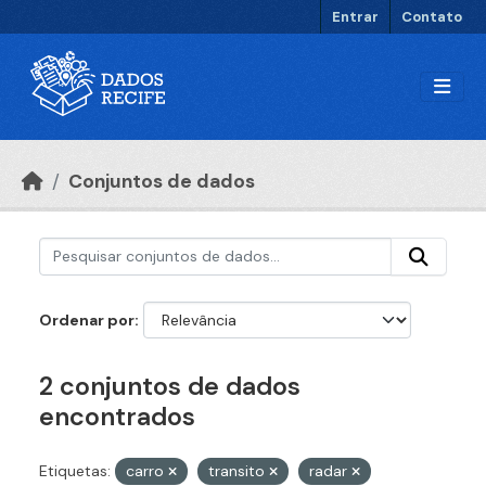
Ir para o conteúdo principal
Entrar
Contato
Conjuntos de dados
Ordenar por
2 conjuntos de dados
encontrados
Etiquetas:
carro
transito
radar