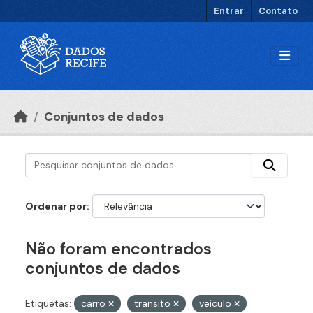
Ir para o conteúdo principal
Entrar
Contato
Conjuntos de dados
Ordenar por
Não foram encontrados
conjuntos de dados
Etiquetas:
carro
transito
veículo