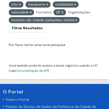
cttu
transporte
mobilidade
velocidade
Formatos:
ZIP
Organizações:
instituto-da-cidade-pelopidas-silveira
Filtrar Resultados
Por favor tente uma nova pesquisa.
Você também pode ter acesso a esses registros usando a
API
(veja
Documentação da API
).
O Portal
Sobre o Portal
Padrão de Serviço de Dados da Prefeitura da Cidade de