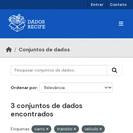
Ir para o conteúdo principal
Entrar
Contato
Conjuntos de dados
Ordenar por
3 conjuntos de dados
encontrados
Etiquetas:
carro
transito
veículo