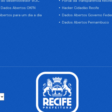
a do desenvolvedor W3C
Portal da Transparência Recife
e Dados Abertos OKFN
Hacker Cidadão Recife
bertos para um dia a dia
Dados Abertos Governo Feder
Dados Abertos Pernambuco