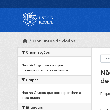
Ir para o conteúdo principal
Conjuntos de dados
Organizações
Não há Organizações que
correspondam a essa busca
Nã
de
Grupos
Não há Grupos que correspondam a
Etiqu
essa busca
Etiquetas