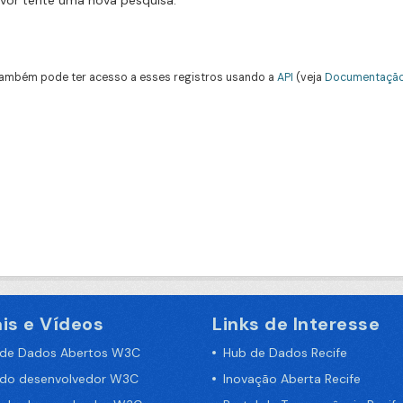
avor tente uma nova pesquisa.
ambém pode ter acesso a esses registros usando a
API
(veja
Documentação
is e Vídeos
Links de Interesse
 de Dados Abertos W3C
Hub de Dados Recife
 do desenvolvedor W3C
Inovação Aberta Recife