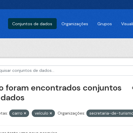
Conjuntos de dados
Organizações
Grupos
Visua
o foram encontrados conjuntos
 dados
etas:
carro
veículo
Organizações:
secretaria-de-turism