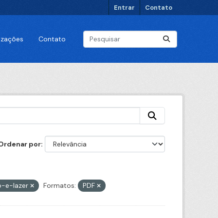
Entrar
Contato
lizações
Contato
Ordenar por
o-e-lazer
Formatos:
PDF