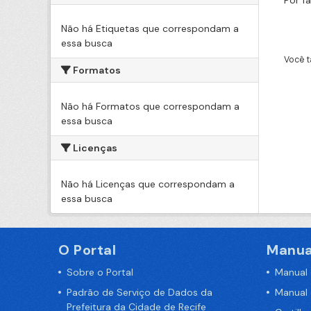
Por f
Não há Etiquetas que correspondam a
essa busca
Você t
Formatos
Não há Formatos que correspondam a
essa busca
Licenças
Não há Licenças que correspondam a
essa busca
O Portal
Manua
Sobre o Portal
Manual
Padrão de Serviço de Dados da
Manual
Prefeitura da Cidade de Recife