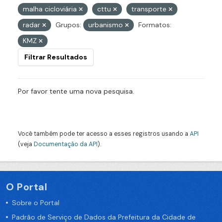
malha cicloviária
cttu
transporte
radar
Grupos:
urbanismo
Formatos:
KMZ
Filtrar Resultados
Por favor tente uma nova pesquisa.
Você também pode ter acesso a esses registros usando a
API
(veja
Documentação da API
).
O Portal
Sobre o Portal
Padrão de Serviço de Dados da Prefeitura da Cidade de