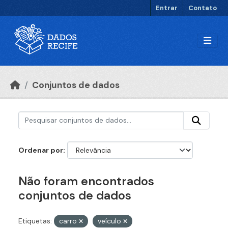
Ir para o conteúdo principal
Entrar
Contato
Conjuntos de dados
Ordenar por
Não foram encontrados
conjuntos de dados
Etiquetas:
carro
veículo