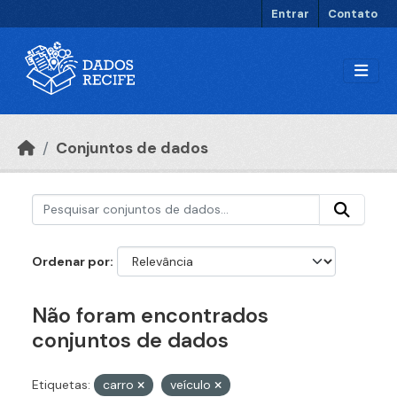
Ir para o conteúdo principal
Entrar
Contato
Conjuntos de dados
Ordenar por
Não foram encontrados
conjuntos de dados
Etiquetas:
carro
veículo