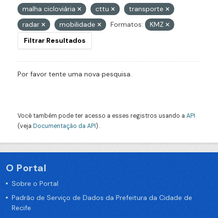
malha cicloviária
cttu
transporte
radar
mobilidade
Formatos:
KMZ
Filtrar Resultados
Por favor tente uma nova pesquisa.
Você também pode ter acesso a esses registros usando a
API
(veja
Documentação da API
).
O Portal
Sobre o Portal
Padrão de Serviço de Dados da Prefeitura da Cidade de
Recife