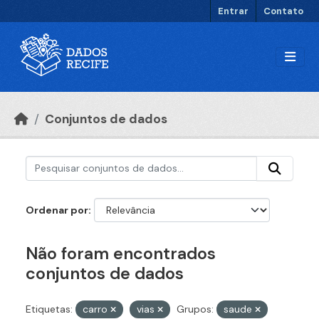
Ir para o conteúdo principal
Entrar
Contato
Conjuntos de dados
Ordenar por
Não foram encontrados
conjuntos de dados
Etiquetas:
carro
vias
Grupos:
saude