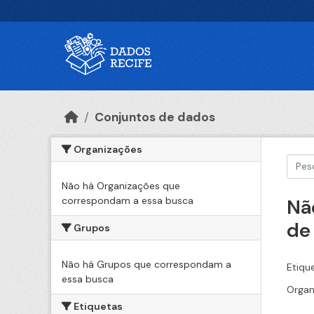
Ir para o conteúdo principal
Conjuntos de dados
Organizações
Não há Organizações que
correspondam a essa busca
Nã
de
Grupos
Não há Grupos que correspondam a
Etiqu
essa busca
Organ
Etiquetas