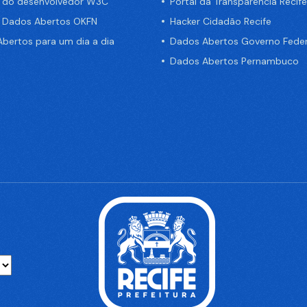
a do desenvolvedor W3C
Portal da Transparência Recife
e Dados Abertos OKFN
Hacker Cidadão Recife
bertos para um dia a dia
Dados Abertos Governo Feder
Dados Abertos Pernambuco