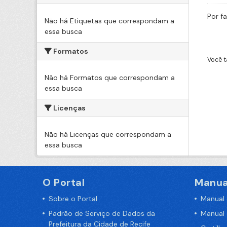
Por f
Não há Etiquetas que correspondam a
essa busca
Formatos
Você t
Não há Formatos que correspondam a
essa busca
Licenças
Não há Licenças que correspondam a
essa busca
O Portal
Manua
Sobre o Portal
Manual
Padrão de Serviço de Dados da
Manual
Prefeitura da Cidade de Recife