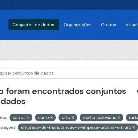
Conjuntos de dados
Organizações
Grupos
Visua
o foram encontrados conjuntos
 dados
etas:
carros
carro
cttu
malha cicloviária
rad
izações:
empresa-de-manutencao-e-limpeza-urbana-emlurb