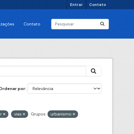
Entrar
Contato
lizações
Contato
Ordenar por
ar
vias
Grupos:
urbanismo