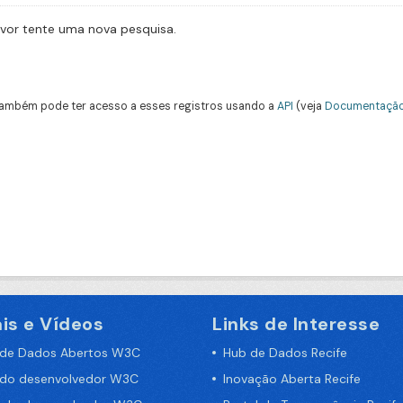
avor tente uma nova pesquisa.
ambém pode ter acesso a esses registros usando a
API
(veja
Documentação
is e Vídeos
Links de Interesse
 de Dados Abertos W3C
Hub de Dados Recife
 do desenvolvedor W3C
Inovação Aberta Recife