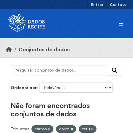
Ir para o conteúdo principal
Entrar
Contato
Conjuntos de dados
Ordenar por
Não foram encontrados
conjuntos de dados
Etiquetas:
carros
carro
cttu