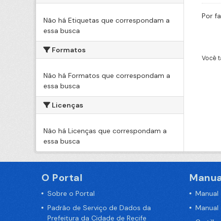
Por f
Não há Etiquetas que correspondam a
essa busca
Formatos
Você t
Não há Formatos que correspondam a
essa busca
Licenças
Não há Licenças que correspondam a
essa busca
O Portal
Manua
Sobre o Portal
Manual
Padrão de Serviço de Dados da
Manual
Prefeitura da Cidade de Recife