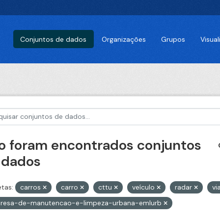
Conjuntos de dados
Organizações
Grupos
Visua
o foram encontrados conjuntos
 dados
etas:
carros
carro
cttu
veículo
radar
vi
resa-de-manutencao-e-limpeza-urbana-emlurb