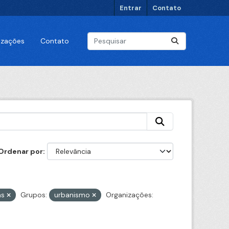
Entrar
Contato
lizações
Contato
Ordenar por
as
Grupos:
urbanismo
Organizações: