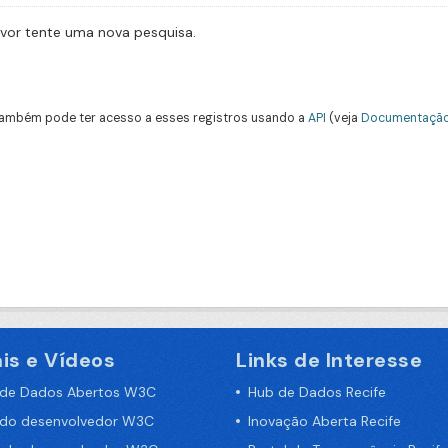
avor tente uma nova pesquisa.
ambém pode ter acesso a esses registros usando a
API
(veja
Documentação
is e Vídeos
Links de Interesse
 de Dados Abertos W3C
Hub de Dados Recife
 do desenvolvedor W3C
Inovação Aberta Recife