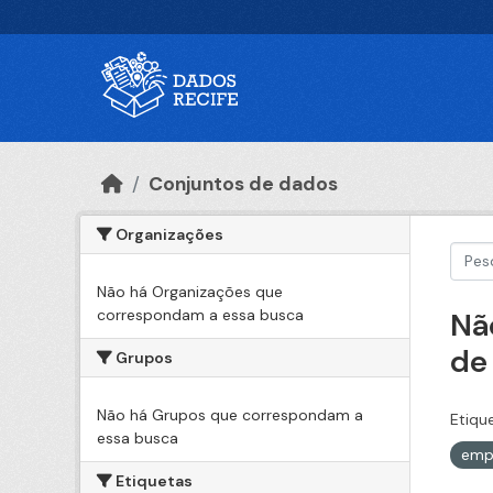
Ir para o conteúdo principal
Conjuntos de dados
Organizações
Não há Organizações que
correspondam a essa busca
Nã
de
Grupos
Não há Grupos que correspondam a
Etiqu
essa busca
emp
Etiquetas