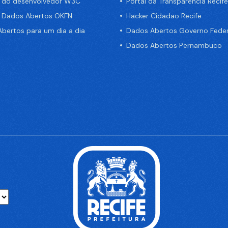
a do desenvolvedor W3C
Portal da Transparência Recife
e Dados Abertos OKFN
Hacker Cidadão Recife
bertos para um dia a dia
Dados Abertos Governo Feder
Dados Abertos Pernambuco