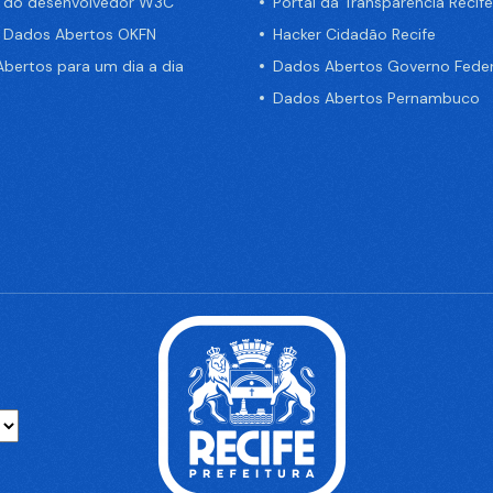
a do desenvolvedor W3C
Portal da Transparência Recife
e Dados Abertos OKFN
Hacker Cidadão Recife
bertos para um dia a dia
Dados Abertos Governo Feder
Dados Abertos Pernambuco