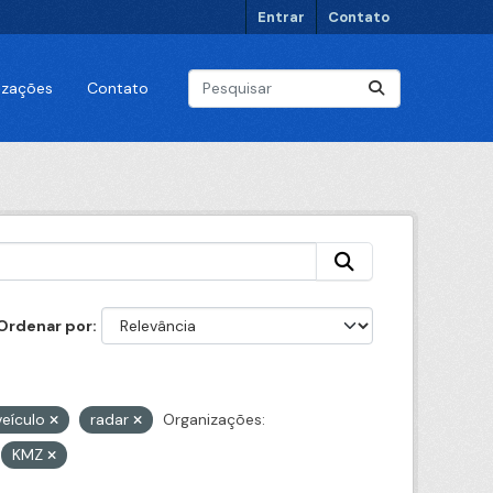
Entrar
Contato
lizações
Contato
Ordenar por
veículo
radar
Organizações:
KMZ