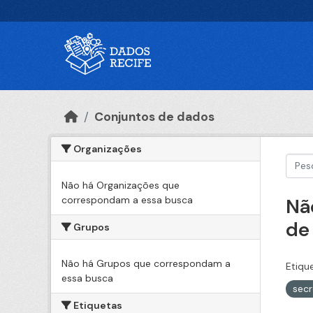
Ir para o conteúdo principal
Conjuntos de dados
Organizações
Não há Organizações que
correspondam a essa busca
Nã
de
Grupos
Não há Grupos que correspondam a
Etiqu
essa busca
secr
Etiquetas