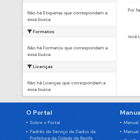
Por f
Não há Etiquetas que correspondam a
essa busca
Formatos
Você t
Não há Formatos que correspondam a
essa busca
Licenças
Não há Licenças que correspondam a
essa busca
O Portal
Manua
Sobre o Portal
Manual
Padrão de Serviço de Dados da
Manual
Prefeitura da Cidade de Recife