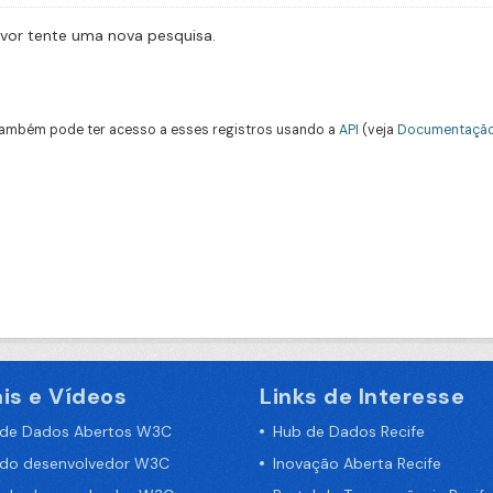
avor tente uma nova pesquisa.
ambém pode ter acesso a esses registros usando a
API
(veja
Documentação
is e Vídeos
Links de Interesse
 de Dados Abertos W3C
Hub de Dados Recife
 do desenvolvedor W3C
Inovação Aberta Recife