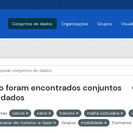
Conjuntos de dados
Organizações
Grupos
Visua
o foram encontrados conjuntos
 dados
etas:
carros
carro
transito
malha cicloviária
etaria-de-turismo-e-lazer
Grupos:
mobilidade
Formatos: