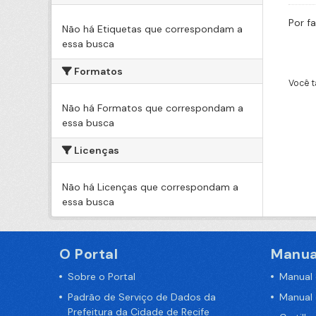
Por f
Não há Etiquetas que correspondam a
essa busca
Formatos
Você t
Não há Formatos que correspondam a
essa busca
Licenças
Não há Licenças que correspondam a
essa busca
O Portal
Manua
Sobre o Portal
Manual
Padrão de Serviço de Dados da
Manual
Prefeitura da Cidade de Recife