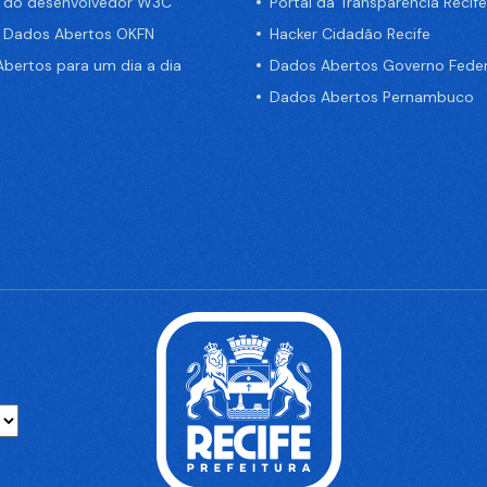
a do desenvolvedor W3C
Portal da Transparência Recife
e Dados Abertos OKFN
Hacker Cidadão Recife
bertos para um dia a dia
Dados Abertos Governo Feder
Dados Abertos Pernambuco