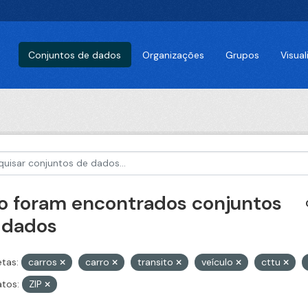
Conjuntos de dados
Organizações
Grupos
Visua
o foram encontrados conjuntos
 dados
etas:
carros
carro
transito
veículo
cttu
tos:
ZIP