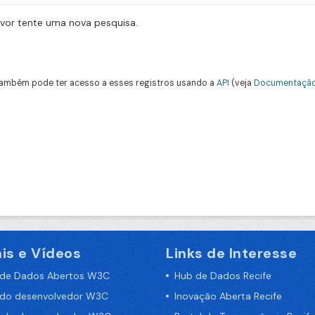
avor tente uma nova pesquisa.
ambém pode ter acesso a esses registros usando a
API
(veja
Documentação
is e Vídeos
Links de Interesse
 de Dados Abertos W3C
Hub de Dados Recife
 do desenvolvedor W3C
Inovação Aberta Recife