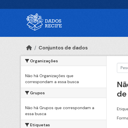
Ir para o conteúdo principal
Conjuntos de dados
Organizações
Não há Organizações que
correspondam a essa busca
Nã
de
Grupos
Não há Grupos que correspondam a
Etiqu
essa busca
Forma
Etiquetas