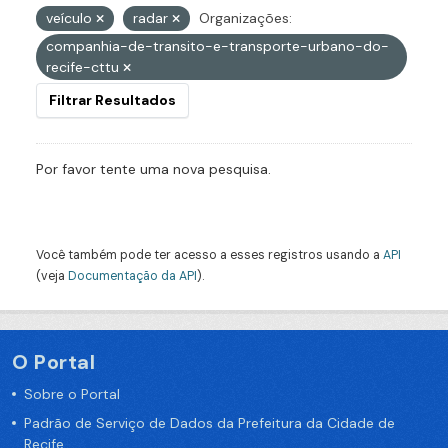
veículo
radar
Organizações:
companhia-de-transito-e-transporte-urbano-do-
recife-cttu
Filtrar Resultados
Por favor tente uma nova pesquisa.
Você também pode ter acesso a esses registros usando a
API
(veja
Documentação da API
).
O Portal
Sobre o Portal
Padrão de Serviço de Dados da Prefeitura da Cidade de
Recife