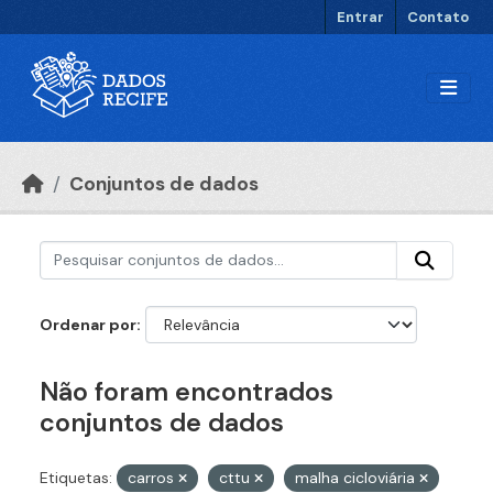
Ir para o conteúdo principal
Entrar
Contato
Conjuntos de dados
Ordenar por
Não foram encontrados
conjuntos de dados
Etiquetas:
carros
cttu
malha cicloviária