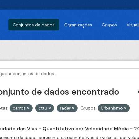
Conjuntos de dados
Organizações
Grupos
Visua
conjunto de dados encontrado
etas:
carros
cttu
radar
Grupos:
Urbanismo
cidade das Vias - Quantitativo por Velocidade Média - 2
conjunto de dados apresenta os quantitativos de veículos por velo