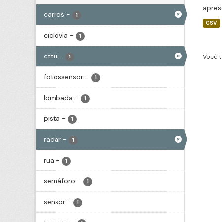
apres
carros
-
1
CSV
ciclovia
-
1
cttu
-
Você t
1
fotossensor
-
1
lombada
-
1
pista
-
1
radar
-
1
rua
-
1
semáforo
-
1
sensor
-
1