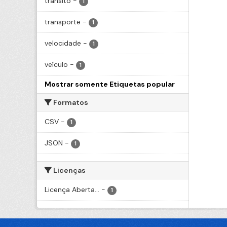
transito
-
1
transporte
-
1
velocidade
-
1
veículo
-
1
Mostrar somente Etiquetas popular
Formatos
CSV
-
1
JSON
-
1
Licenças
Licença Aberta...
-
1