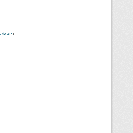
 da API
).