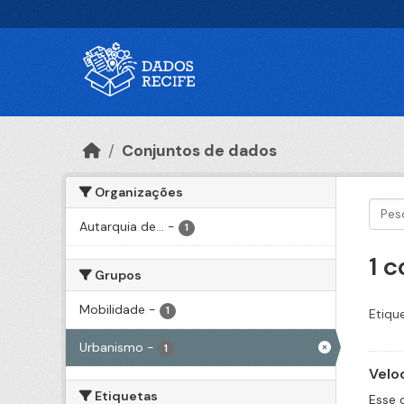
Ir para o conteúdo principal
Conjuntos de dados
Organizações
Autarquia de...
-
1
1 
Grupos
Mobilidade
-
1
Etiqu
Urbanismo
-
1
Velo
Etiquetas
Esse 