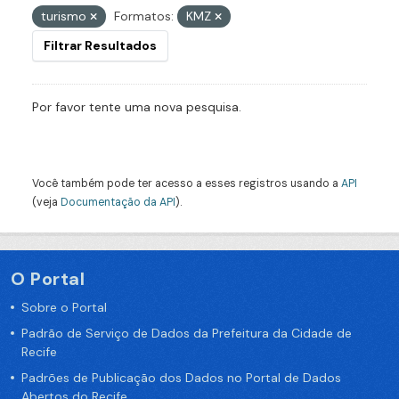
turismo
Formatos:
KMZ
Filtrar Resultados
Por favor tente uma nova pesquisa.
Você também pode ter acesso a esses registros usando a
API
(veja
Documentação da API
).
O Portal
Sobre o Portal
Padrão de Serviço de Dados da Prefeitura da Cidade de
Recife
Padrões de Publicação dos Dados no Portal de Dados
Abertos do Recife