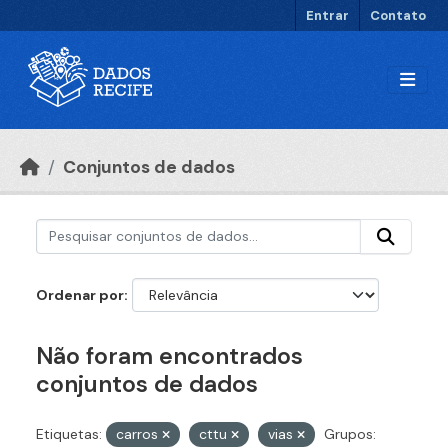
Ir para o conteúdo principal
Entrar
Contato
Conjuntos de dados
Ordenar por
Não foram encontrados
conjuntos de dados
Etiquetas:
carros
cttu
vias
Grupos: