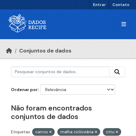
Ir para o conteúdo principal
Entrar
Contato
Conjuntos de dados
Ordenar por
Não foram encontrados
conjuntos de dados
Etiquetas:
carros
malha cicloviária
cttu