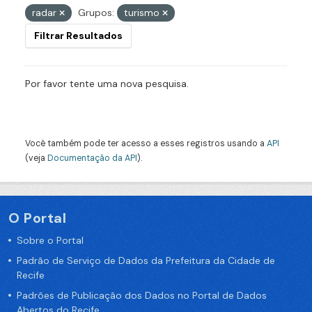
radar
Grupos:
turismo
Filtrar Resultados
Por favor tente uma nova pesquisa.
Você também pode ter acesso a esses registros usando a
API
(veja
Documentação da API
).
O Portal
Sobre o Portal
Padrão de Serviço de Dados da Prefeitura da Cidade de
Recife
Padrões de Publicação dos Dados no Portal de Dados
Abertos do Recife