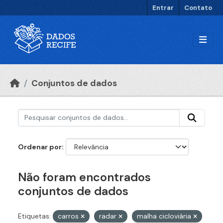
Ir para o conteúdo principal
Entrar
Contato
Conjuntos de dados
Ordenar por
Não foram encontrados
conjuntos de dados
Etiquetas:
carros
radar
malha cicloviária