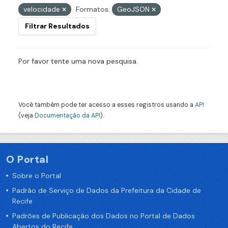
velocidade
Formatos:
GeoJSON
Filtrar Resultados
Por favor tente uma nova pesquisa.
Você também pode ter acesso a esses registros usando a
API
(veja
Documentação da API
).
O Portal
Sobre o Portal
Padrão de Serviço de Dados da Prefeitura da Cidade de
Recife
Padrões de Publicação dos Dados no Portal de Dados
Abertos do Recife