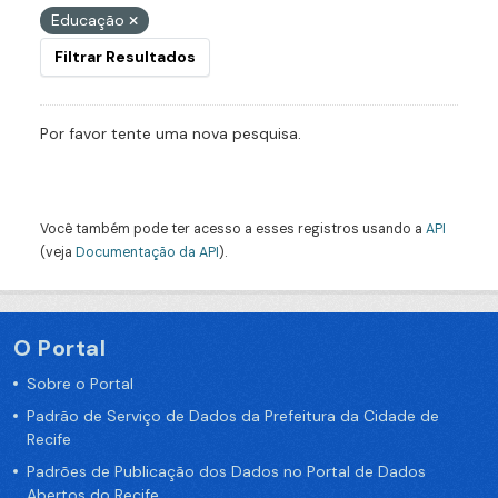
Educação
Filtrar Resultados
Por favor tente uma nova pesquisa.
Você também pode ter acesso a esses registros usando a
API
(veja
Documentação da API
).
O Portal
Sobre o Portal
Padrão de Serviço de Dados da Prefeitura da Cidade de
Recife
Padrões de Publicação dos Dados no Portal de Dados
Abertos do Recife