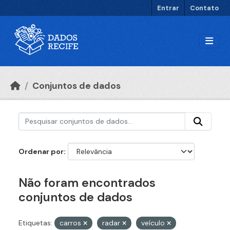
Ir para o conteúdo principal
Entrar
Contato
Conjuntos de dados
Ordenar por
Não foram encontrados
conjuntos de dados
Etiquetas:
carros
radar
veículo