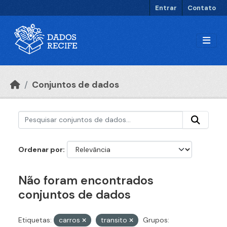
Ir para o conteúdo principal
Entrar
Contato
Conjuntos de dados
Ordenar por
Não foram encontrados
conjuntos de dados
Etiquetas:
carros
transito
Grupos: