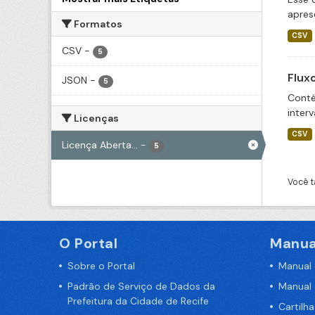
apres
Formatos
CSV
CSV
-
5
Flux
JSON
-
5
Conté
inter
Licenças
CSV
Licença Aberta...
-
5
Você t
O Portal
Manua
Sobre o Portal
Manual
Padrão de Serviço de Dados da
Manual
Prefeitura da Cidade de Recife
Cartilh