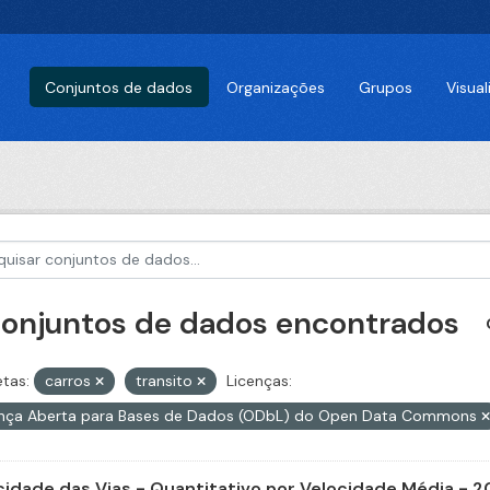
Conjuntos de dados
Organizações
Grupos
Visua
conjuntos de dados encontrados
etas:
carros
transito
Licenças:
ença Aberta para Bases de Dados (ODbL) do Open Data Commons
cidade das Vias - Quantitativo por Velocidade Média - 2