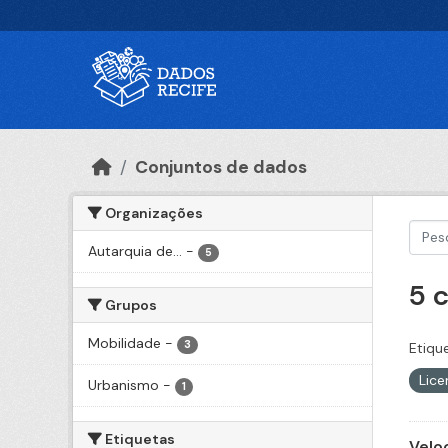
Ir para o conteúdo principal
Conjuntos de dados
Organizações
Autarquia de...
-
5
5 
Grupos
Mobilidade
-
3
Etiqu
Lic
Urbanismo
-
1
Etiquetas
Velo