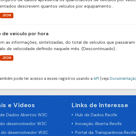
entados descrevem quantos veículos por equipamento...
JSON
o de veiculo por hora
m as informações, sintetizadas, do total de veículos que passaram 
valo de velocidade definido naquele mês. (Descontinuado)...
JSON
ambém pode ter acesso a esses registros usando a
API
(veja
Documentação
is e Vídeos
Links de Interesse
 de Dados Abertos W3C
Hub de Dados Recife
 do desenvolvedor W3C
Inovação Aberta Recife
a do desenvolvedor W3C
Portal da Transparência Recife