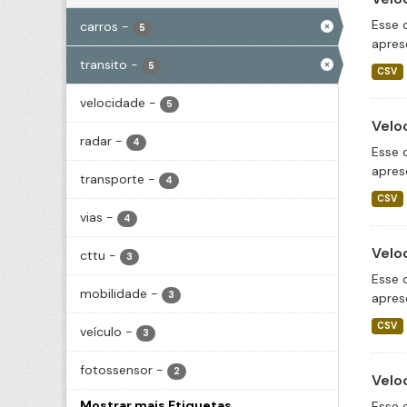
Esse 
carros
-
5
apres
transito
-
5
CSV
velocidade
-
5
Velo
radar
-
4
Esse 
apres
transporte
-
4
CSV
vias
-
4
Velo
cttu
-
3
Esse 
mobilidade
-
3
apres
CSV
veículo
-
3
fotossensor
-
2
Velo
Mostrar mais Etiquetas
Esse 