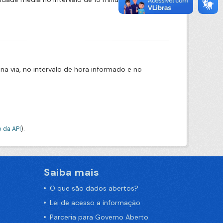
na via, no intervalo de hora informado e no
 da API
).
Saiba mais
O que são dados abertos?
Lei de acesso a informação
Parceria para Governo Aberto