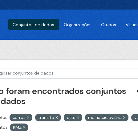
Conjuntos de dados
Organizações
Grupos
Visua
o foram encontrados conjuntos
 dados
etas:
carros
transito
cttu
malha cicloviária
v
tos:
KMZ