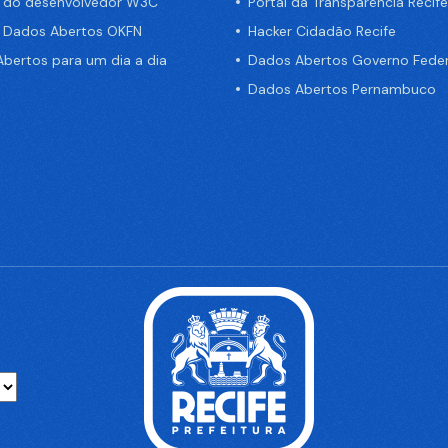
a do desenvolvedor W3C
Portal da Transparência Recife
e Dados Abertos OKFN
Hacker Cidadão Recife
bertos para um dia a dia
Dados Abertos Governo Feder
Dados Abertos Pernambuco