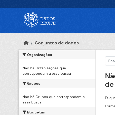
Ir para o conteúdo principal
Conjuntos de dados
Organizações
Não há Organizações que
correspondam a essa busca
Nã
de
Grupos
Não há Grupos que correspondam a
Etiqu
essa busca
Forma
Etiquetas