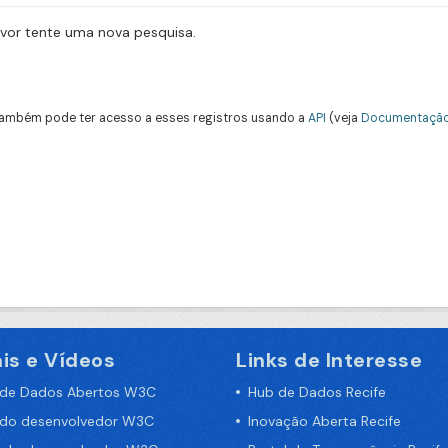
avor tente uma nova pesquisa.
ambém pode ter acesso a esses registros usando a
API
(veja
Documentação
is e Vídeos
Links de Interesse
 de Dados Abertos W3C
Hub de Dados Recife
 do desenvolvedor W3C
Inovação Aberta Recife