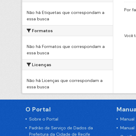
Por f
Não há Etiquetas que correspondam a
essa busca
Formatos
Você t
Não há Formatos que correspondam a
essa busca
Licenças
Não há Licenças que correspondam a
essa busca
O Portal
Manua
Sobre o Portal
Manual
Padrão de Serviço de Dados da
Manual
Prefeitura da Cidade de Recife