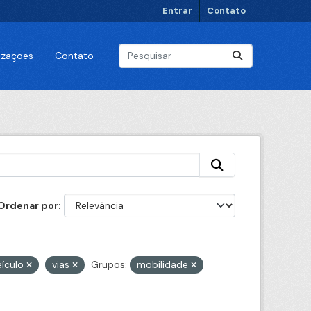
Entrar
Contato
lizações
Contato
Ordenar por
eículo
vias
Grupos:
mobilidade