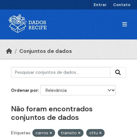
Ir para o conteúdo principal
Entrar
Contato
Conjuntos de dados
Ordenar por
Não foram encontrados
conjuntos de dados
Etiquetas:
carros
transito
cttu