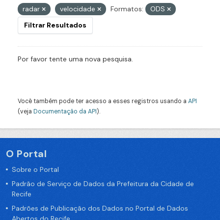
radar
velocidade
Formatos:
ODS
Filtrar Resultados
Por favor tente uma nova pesquisa.
Você também pode ter acesso a esses registros usando a
API
(veja
Documentação da API
).
O Portal
Sobre o Portal
Padrão de Serviço de Dados da Prefeitura da Cidade de
Recife
Padrões de Publicação dos Dados no Portal de Dados
Abertos do Recife