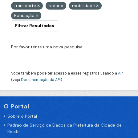
transporte
radar
mobilidade
Educação
Filtrar Resultados
Por favor tente uma nova pesquisa.
Você também pode ter acesso a esses registros usando a
API
(veja
Documentação da API
).
O Portal
Sobre o Portal
Padrão de Serviço de Dados da Prefeitura da Cidade de
Recife