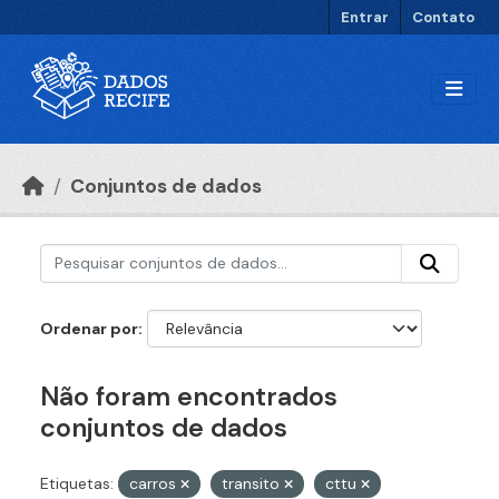
Ir para o conteúdo principal
Entrar
Contato
Conjuntos de dados
Ordenar por
Não foram encontrados
conjuntos de dados
Etiquetas:
carros
transito
cttu