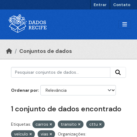
Ir para o conteúdo principal
Entrar
Contato
Conjuntos de dados
Ordenar por
1 conjunto de dados encontrado
Etiquetas:
carros
transito
cttu
veículo
vias
Organizações: