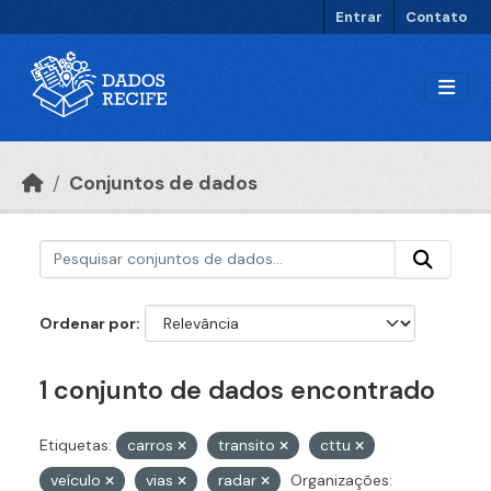
Ir para o conteúdo principal
Entrar
Contato
Conjuntos de dados
Ordenar por
1 conjunto de dados encontrado
Etiquetas:
carros
transito
cttu
veículo
vias
radar
Organizações: