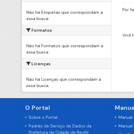
Por f
Não há Etiquetas que correspondam a
essa busca
Formatos
Você t
Não há Formatos que correspondam a
essa busca
Licenças
Não há Licenças que correspondam a
essa busca
O Portal
Manua
Sobre o Portal
Manual
Padrão de Serviço de Dados da
Manual
Prefeitura da Cidade de Recife