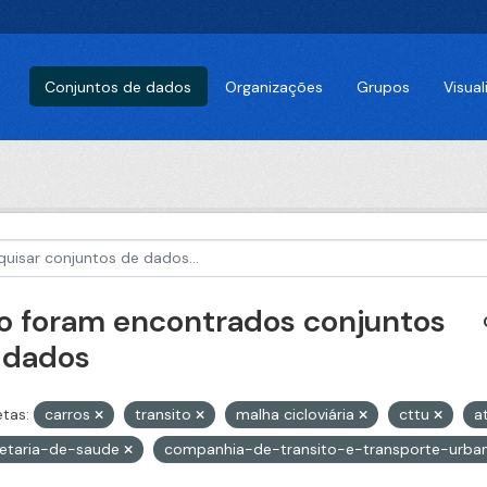
Conjuntos de dados
Organizações
Grupos
Visua
o foram encontrados conjuntos
 dados
etas:
carros
transito
malha cicloviária
cttu
a
retaria-de-saude
companhia-de-transito-e-transporte-urba