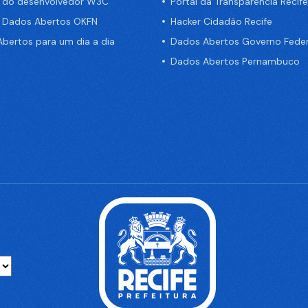
a do desenvolvedor W3C
Portal da Transparência Recife
e Dados Abertos OKFN
Hacker Cidadão Recife
bertos para um dia a dia
Dados Abertos Governo Feder
Dados Abertos Pernambuco