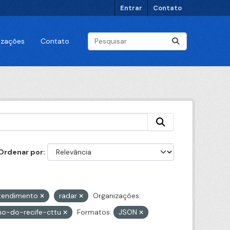
Entrar
Contato
lizações
Contato
Ordenar por
tendimento
radar
Organizações:
no-do-recife-cttu
Formatos:
JSON