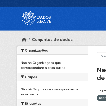
Ir para o conteúdo principal
Conjuntos de dados
Organizações
Não há Organizações que
correspondam a essa busca
Nã
de
Grupos
Não há Grupos que correspondam a
Etiqu
essa busca
sec
Etiquetas