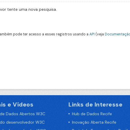
avor tente uma nova pesquisa.
ambém pode ter acesso a esses registros usando a
API
(veja
Documentação
is e Vídeos
Links de Interesse
 de Dados Abertos W3C
Hub de Dados Recife
 do desenvolvedor W3C
Inovação Aberta Recife