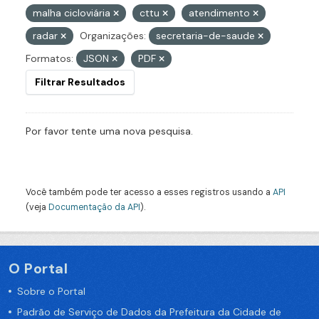
malha cicloviária
cttu
atendimento
radar
Organizações:
secretaria-de-saude
Formatos:
JSON
PDF
Filtrar Resultados
Por favor tente uma nova pesquisa.
Você também pode ter acesso a esses registros usando a
API
(veja
Documentação da API
).
O Portal
Sobre o Portal
Padrão de Serviço de Dados da Prefeitura da Cidade de