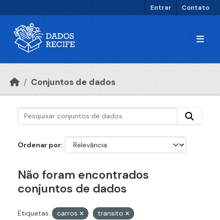
Ir para o conteúdo principal
Entrar
Contato
Conjuntos de dados
Ordenar por
Não foram encontrados
conjuntos de dados
Etiquetas:
carros
transito