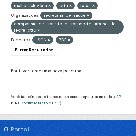
malha cicloviária
cttu
radar
Organizações:
secretaria-de-saude
companhia-de-transito-e-transporte-urbano-do-
recife-cttu
Formatos:
JSON
PDF
Filtrar Resultados
Por favor tente uma nova pesquisa.
Você também pode ter acesso a esses registros usando a
API
(veja
Documentação da API
).
O Portal