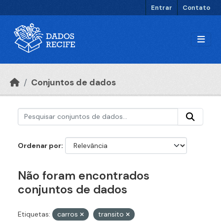
Ir para o conteúdo principal
Entrar
Contato
Conjuntos de dados
Ordenar por
Não foram encontrados
conjuntos de dados
Etiquetas:
carros
transito