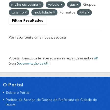
malha cicloviária
veículo
vias
Grupos:
turismo
mobilidade
Formatos:
KMZ
Filtrar Resultados
Por favor tente uma nova pesquisa.
Você também pode ter acesso a esses registros usando a
API
(veja
Documentação da API
).
O Portal
Sobre o Portal
Padrão de Serviço de Dados da Prefeitura da Cidade de
Recife