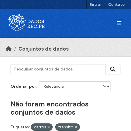
Ir para o conteúdo principal
Entrar
Contato
Conjuntos de dados
Ordenar por
Não foram encontrados
conjuntos de dados
Etiquetas:
carros
transito