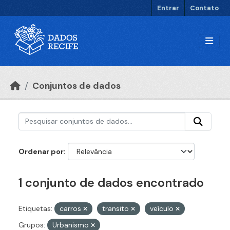
Ir para o conteúdo principal
Entrar
Contato
Conjuntos de dados
Ordenar por
1 conjunto de dados encontrado
Etiquetas:
carros
transito
veículo
Grupos:
Urbanismo