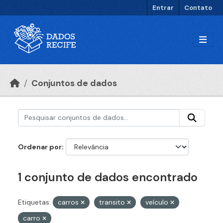
Ir para o conteúdo principal
Entrar
Contato
Conjuntos de dados
Ordenar por
1 conjunto de dados encontrado
Etiquetas:
carros
transito
veículo
carro