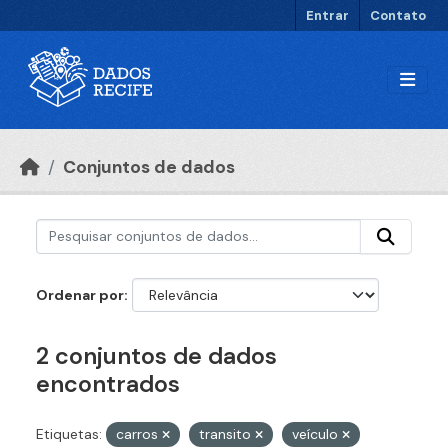
Ir para o conteúdo principal
Entrar
Contato
Conjuntos de dados
Ordenar por
2 conjuntos de dados
encontrados
Etiquetas:
carros
transito
veículo