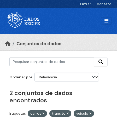
Ir para o conteúdo principal
Entrar
Contato
Conjuntos de dados
Ordenar por
2 conjuntos de dados
encontrados
Etiquetas:
carros
transito
veículo