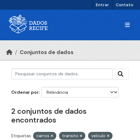
Ir para o conteúdo principal
Entrar
Contato
Conjuntos de dados
Ordenar por
2 conjuntos de dados
encontrados
Etiquetas:
carros
transito
veículo