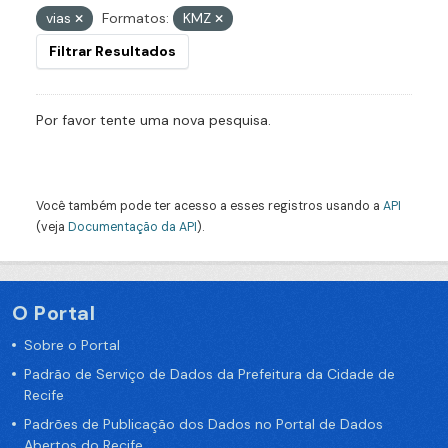
vias
Formatos:
KMZ
Filtrar Resultados
Por favor tente uma nova pesquisa.
Você também pode ter acesso a esses registros usando a
API
(veja
Documentação da API
).
O Portal
Sobre o Portal
Padrão de Serviço de Dados da Prefeitura da Cidade de
Recife
Padrões de Publicação dos Dados no Portal de Dados
Abertos do Recife