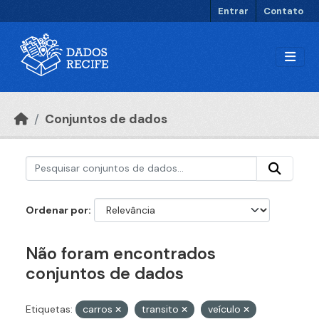
Ir para o conteúdo principal
Entrar
Contato
Conjuntos de dados
Ordenar por
Não foram encontrados
conjuntos de dados
Etiquetas:
carros
transito
veículo