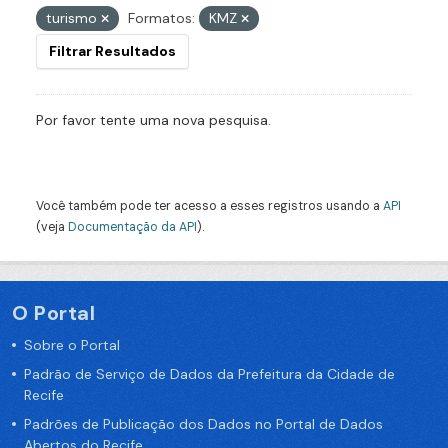
turismo
Formatos:
KMZ
Filtrar Resultados
Por favor tente uma nova pesquisa.
Você também pode ter acesso a esses registros usando a
API
(veja
Documentação da API
).
O Portal
Sobre o Portal
Padrão de Serviço de Dados da Prefeitura da Cidade de
Recife
Padrões de Publicação dos Dados no Portal de Dados
Abertos do Recife