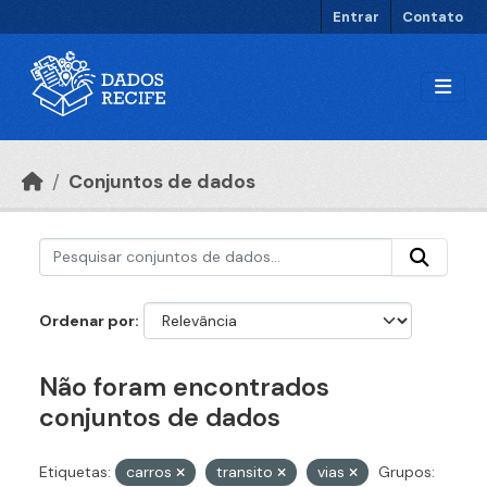
Ir para o conteúdo principal
Entrar
Contato
Conjuntos de dados
Ordenar por
Não foram encontrados
conjuntos de dados
Etiquetas:
carros
transito
vias
Grupos: