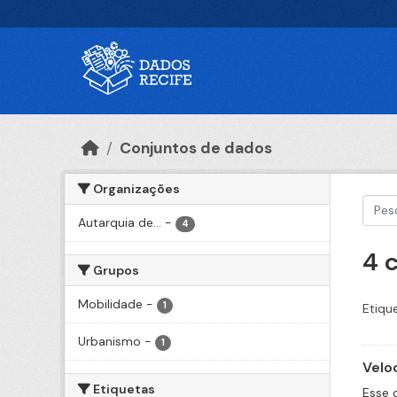
Ir para o conteúdo principal
Conjuntos de dados
Organizações
Autarquia de...
-
4
4 
Grupos
Mobilidade
-
1
Etiqu
Urbanismo
-
1
Velo
Etiquetas
Esse 