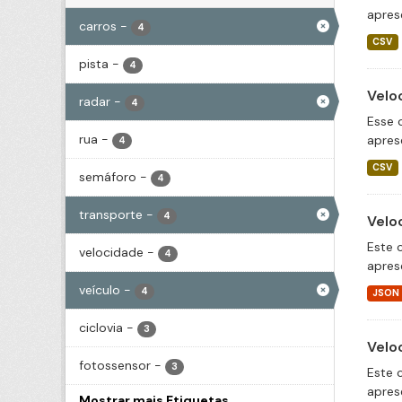
apres
carros
-
4
CSV
pista
-
4
Velo
radar
-
4
Esse 
rua
-
apres
4
CSV
semáforo
-
4
transporte
-
4
Velo
Este 
velocidade
-
4
apres
veículo
-
4
JSON
ciclovia
-
3
Velo
fotossensor
-
3
Este 
apres
Mostrar mais Etiquetas