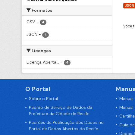
JSON
Formatos
CSV
-
4
Você t
JSON
-
4
Licenças
Licença Aberta...
-
4
O Portal
Manua
Sobre o Portal
Manual
Padrão de Serviço de Dados da
Manual
Prefeitura da Cidade de Recife
Cartilh
Padrões de Publicação dos Dados no
Guia d
Portal de Dados Abertos do Recife
Dados A