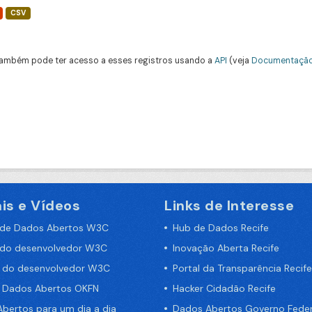
CSV
ambém pode ter acesso a esses registros usando a
API
(veja
Documentação
is e Vídeos
Links de Interesse
 de Dados Abertos W3C
Hub de Dados Recife
 do desenvolvedor W3C
Inovação Aberta Recife
a do desenvolvedor W3C
Portal da Transparência Recife
e Dados Abertos OKFN
Hacker Cidadão Recife
bertos para um dia a dia
Dados Abertos Governo Feder