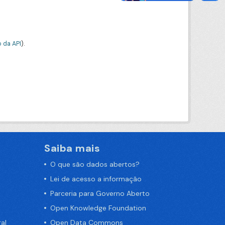
 da API
).
Saiba mais
O que são dados abertos?
Lei de acesso a informação
Parceria para Governo Aberto
Open Knowledge Foundation
al
Open Data Commons