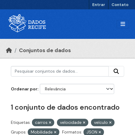
Ir para o conteúdo principal
Entrar
Contato
Conjuntos de dados
Ordenar por
1 conjunto de dados encontrado
Etiquetas:
carros
velocidade
veículo
Grupos:
Mobilidade
Formatos:
JSON