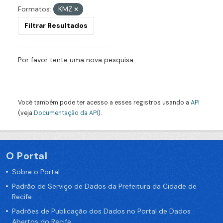
Formatos:
KMZ
Filtrar Resultados
Por favor tente uma nova pesquisa.
Você também pode ter acesso a esses registros usando a
API
(veja
Documentação da API
).
O Portal
Sobre o Portal
Padrão de Serviço de Dados da Prefeitura da Cidade de
Recife
Padrões de Publicação dos Dados no Portal de Dados
Abertos do Recife