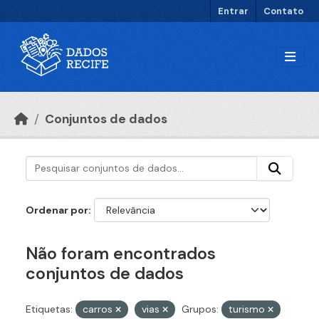
Ir para o conteúdo principal
Entrar
Contato
Conjuntos de dados
Ordenar por
Não foram encontrados
conjuntos de dados
Etiquetas:
carros
vias
Grupos:
turismo