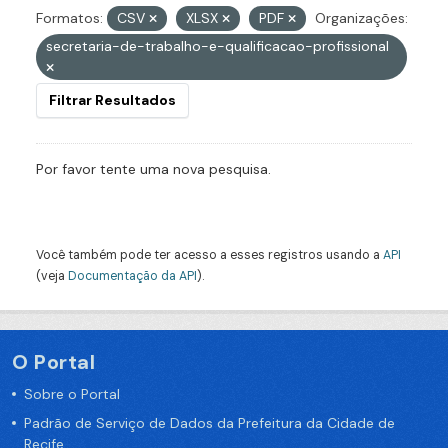
Formatos:
CSV
XLSX
PDF
Organizações:
secretaria-de-trabalho-e-qualificacao-profissional
Filtrar Resultados
Por favor tente uma nova pesquisa.
Você também pode ter acesso a esses registros usando a
API
(veja
Documentação da API
).
O Portal
Sobre o Portal
Padrão de Serviço de Dados da Prefeitura da Cidade de
Recife