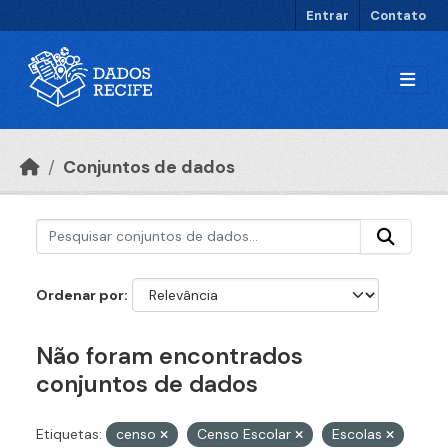
Ir para o conteúdo principal
Entrar
Contato
Conjuntos de dados
Ordenar por
Não foram encontrados
conjuntos de dados
Etiquetas:
censo
Censo Escolar
Escolas