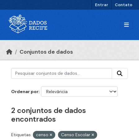
Ir para o conteúdo principal
Entrar
Contato
Conjuntos de dados
Ordenar por
2 conjuntos de dados
encontrados
Etiquetas:
censo
Censo Escolar