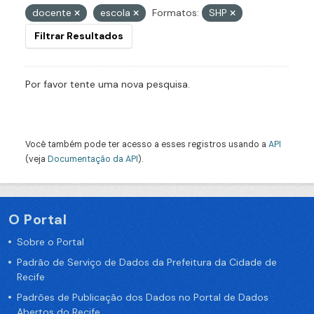
docente
escola
Formatos:
SHP
Filtrar Resultados
Por favor tente uma nova pesquisa.
Você também pode ter acesso a esses registros usando a
API
(veja
Documentação da API
).
O Portal
Sobre o Portal
Padrão de Serviço de Dados da Prefeitura da Cidade de
Recife
Padrões de Publicação dos Dados no Portal de Dados
Abertos do Recife